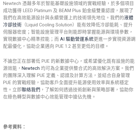
Newtech 憑藉多年於智能基礎設施領域的實戰經驗，於多個項目
成功獲得 LEED Platinum 及 BEAM Plus 鉑金級雙重認證，展現了
我們在高效能源設計與永續營運上的技術領先地位。我們的
液體
冷卻技術
（Liquid Cooling Solution）能有效降低冷卻能耗、提升
伺服器密度；智能設施管理平台則能即時掌握能源與環境參數，
實現數據中心精準控能；而
AI 驅動營運系統
更進一步實現資源調
配最優化，協助企業邁向 PUE 1.2 甚至更低的目標。
不論您正在部署低 PUE 的新數據中心，或希望優化既有設施的能
源效能，
Newtech
均可為企業提供整合式的高效解決方案。我們
的團隊深入理解
PUE 定義
、
認證
及
計算方法
，並結合自身管理
PUE 的實戰經驗，協助客戶全面提升能源使用效率與系統穩定
性。立即
聯絡我們
，了解如何透過技術創新與策略部署，協助你
在綠色轉型與數據中心效能管理中搶佔先機。
參考資料：