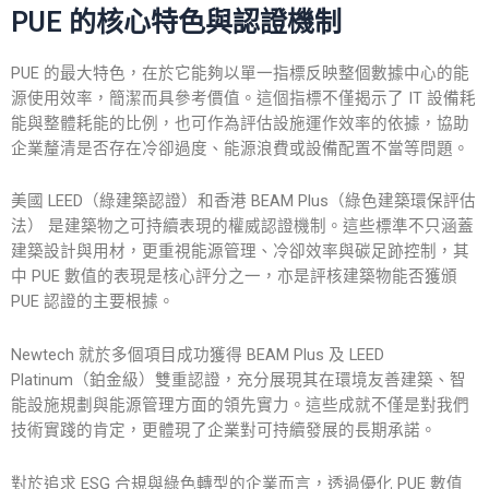
PUE 的核心特色與認證機制
PUE 的最大特色，在於它能夠以單一指標反映整個數據中心的能
源使用效率，簡潔而具參考價值。這個指標不僅揭示了 IT 設備耗
能與整體耗能的比例，也可作為評估設施運作效率的依據，協助
企業釐清是否存在冷卻過度、能源浪費或設備配置不當等問題。
美國 LEED（綠建築認證）和香港 BEAM Plus（綠色建築環保評估
法） 是建築物之可持續表現的權威認證機制。這些標準不只涵蓋
建築設計與用材，更重視能源管理、冷卻效率與碳足跡控制，其
中 PUE 數值的表現是核心評分之一，亦是評核建築物能否獲頒
PUE 認證的主要根據。
Newtech 就於多個項目成功獲得 BEAM Plus 及 LEED
Platinum（鉑金級）雙重認證，充分展現其在環境友善建築、智
能設施規劃與能源管理方面的領先實力。這些成就不僅是對我們
技術實踐的肯定，更體現了企業對可持續發展的長期承諾。
對於追求 ESG 合規與綠色轉型的企業而言，透過優化 PUE 數值