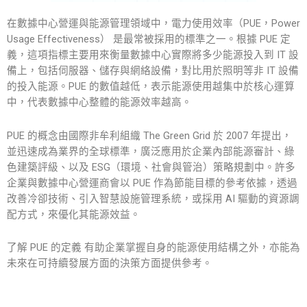
在數據中心營運與能源管理領域中，電力使用效率（PUE，Power
Usage Effectiveness） 是最常被採用的標準之一。根據
PUE 定
義
，這項指標主要用來衡量數據中心實際將多少能源投入到 IT 設
備上，包括伺服器、儲存與網絡設備，對比用於照明等非 IT 設備
的投入能源。PUE 的數值越低，表示能源使用越集中於核心運算
中，代表數據中心整體的能源效率越高。
PUE 的概念由國際非牟利組織 The Green Grid 於 2007 年提出，
並迅速成為業界的全球標準，廣泛應用於企業內部能源審計、綠
色建築評級、以及 ESG（環境、社會與管治）策略規劃中。許多
企業與數據中心營運商會以 PUE 作為節能目標的參考依據，透過
改善冷卻技術、引入智慧設施管理系統，或採用 AI 驅動的資源調
配方式，來優化其能源效益。
了解
PUE
的
定義
有助企業掌握自身的能源使用結構之外，亦能為
未來在可持續發展方面的決策方面提供參考。