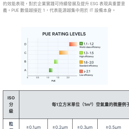
的效能表現，對於企業實踐可持續發展及提升 ESG 表現具重要意
義。PUE 數值越接近 1，代表能源越集中用於 IT 設備本身。
ISO
分
每1立方米單位（1m³）空氣量的微塵例
級
粒
≥0.1μm
≥0.2μm
≥0.3μm
≥0.5μm