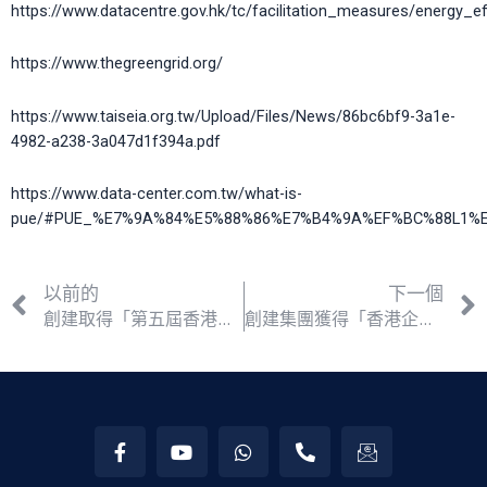
https://www.datacentre.gov.hk/tc/facilitation_measures/energy_eff
https://www.thegreengrid.org/
https://www.taiseia.org.tw/Upload/Files/News/86bc6bf9-3a1e-
4982-a238-3a047d1f394a.pdf
https://www.data-center.com.tw/what-is-
pue/#PUE_%E7%9A%84%E5%88%86%E7%B4%9A%EF%BC%88L1%
以前的
下一個
創建取得「第五屆香港傑出企業公民獎」優異獎
創建集團獲得「香港企業公民嘉許標誌」