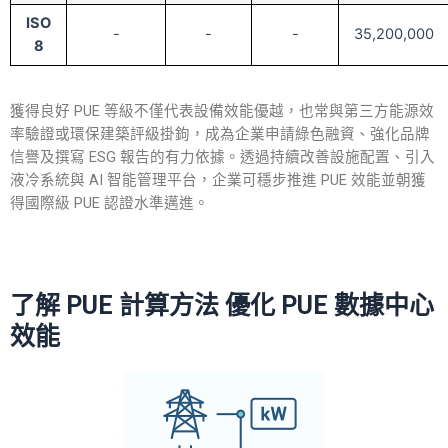
ISO
-
-
-
35,200,000
8
獲得良好 PUE 等級不僅代表設備效能優越，也常與第三方能源效
率驗證或環保建築評級掛鉤，成為企業申請綠色融資、強化品牌
信譽及撰寫 ESG 報告的有力依據。透過持續改善設施配置、引入
液冷系統與 AI 智能管理平台，企業可穩步推進 PUE 效能並朝獲
得國際級 PUE 認證水準邁進。
了解
PUE 計算方法
優化 PUE 數據中心
效能