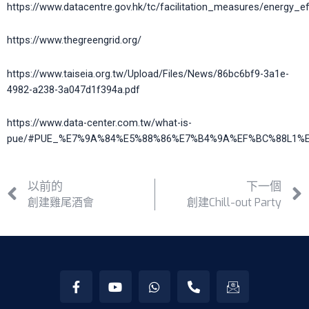
https://www.datacentre.gov.hk/tc/facilitation_measures/energy_eff
https://www.thegreengrid.org/
https://www.taiseia.org.tw/Upload/Files/News/86bc6bf9-3a1e-
4982-a238-3a047d1f394a.pdf
https://www.data-center.com.tw/what-is-
pue/#PUE_%E7%9A%84%E5%88%86%E7%B4%9A%EF%BC%88L1%
以前的
下一個
創建雞尾酒會
創建Chill-out Party