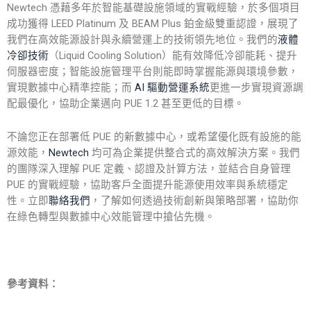
Newtech 憑藉多年於智能基礎設施領域的實戰經驗，於多個項目
成功獲得 LEED Platinum 及 BEAM Plus 鉑金級雙重認證，展現了
我們在高效能源設計與永續營運上的技術領先地位。我們的
液體
冷卻技術
（Liquid Cooling Solution）能有效降低冷卻能耗、提升
伺服器密度；智能設施管理平台則能即時掌握能源與環境參數，
實現數據中心精準控能；而
AI 驅動營運系統
更進一步實現資源調
配最優化，協助企業邁向 PUE 1.2 甚至更低的目標。
不論您正在部署低 PUE 的新數據中心，或希望優化既有設施的能
源效能，
Newtech
均可為企業提供整合式的高效解決方案。我們
的團隊深入理解
PUE 定義
、
認證
及
計算方法
，並結合自身管理
PUE 的實戰經驗，協助客戶全面提升能源使用效率與系統穩定
性。立即
聯絡我們
，了解如何透過技術創新與策略部署，協助你
在綠色轉型與數據中心效能管理中搶佔先機。
參考資料：