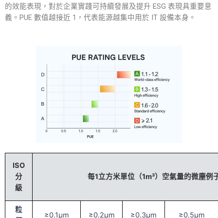
的效能表現，對於企業實踐可持續發展及提升 ESG 表現具重要意
義。PUE 數值越接近 1，代表能源越集中用於 IT 設備本身。
ISO
分
每1立方米單位（1m³）空氣量的微塵例
級
粒
≥0.1μm
≥0.2μm
≥0.3μm
≥0.5μm