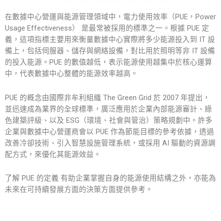
在數據中心營運與能源管理領域中，電力使用效率（PUE，Power
Usage Effectiveness） 是最常被採用的標準之一。根據
PUE 定
義
，這項指標主要用來衡量數據中心實際將多少能源投入到 IT 設
備上，包括伺服器、儲存與網絡設備，對比用於照明等非 IT 設備
的投入能源。PUE 的數值越低，表示能源使用越集中於核心運算
中，代表數據中心整體的能源效率越高。
PUE 的概念由國際非牟利組織 The Green Grid 於 2007 年提出，
並迅速成為業界的全球標準，廣泛應用於企業內部能源審計、綠
色建築評級、以及 ESG（環境、社會與管治）策略規劃中。許多
企業與數據中心營運商會以 PUE 作為節能目標的參考依據，透過
改善冷卻技術、引入智慧設施管理系統，或採用 AI 驅動的資源調
配方式，來優化其能源效益。
了解
PUE
的
定義
有助企業掌握自身的能源使用結構之外，亦能為
未來在可持續發展方面的決策方面提供參考。