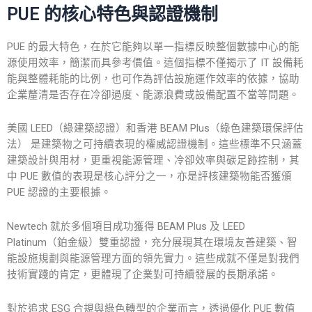
PUE 的核心特色與認證機制
PUE 的最大特色，在於它能夠以單一指標反映整個數據中心的能
源使用效率，簡潔而具參考價值。這個指標不僅揭示了 IT 設備耗
能與整體耗能的比例，也可作為評估設施運作效率的依據，協助
企業釐清是否存在冷卻過度、能源浪費或設備配置不當等問題。
美國 LEED（綠建築認證）和香港 BEAM Plus（綠色建築環保評估
法） 是建築物之可持續表現的權威認證機制。這些標準不只涵蓋
建築設計與用材，更重視能源管理、冷卻效率與碳足跡控制，其
中 PUE 數值的表現是核心評分之一，亦是評核建築物能否獲頒
PUE 認證的主要根據。
Newtech 就於多個項目成功獲得 BEAM Plus 及 LEED
Platinum（鉑金級）雙重認證，充分展現其在環境友善建築、智
能設施規劃與能源管理方面的領先實力。這些成就不僅是對我們
技術實踐的肯定，更體現了企業對可持續發展的長期承諾。
對於追求 ESG 合規與綠色轉型的企業而言，透過優化 PUE 數值