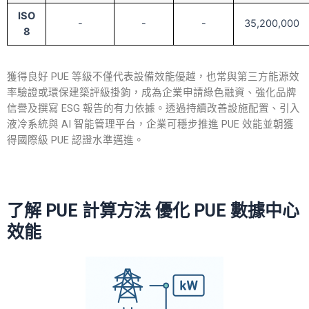
ISO
-
-
-
35,200,000
8
獲得良好 PUE 等級不僅代表設備效能優越，也常與第三方能源效
率驗證或環保建築評級掛鉤，成為企業申請綠色融資、強化品牌
信譽及撰寫 ESG 報告的有力依據。透過持續改善設施配置、引入
液冷系統與 AI 智能管理平台，企業可穩步推進 PUE 效能並朝獲
得國際級 PUE 認證水準邁進。
了解
PUE 計算方法
優化 PUE 數據中心
效能