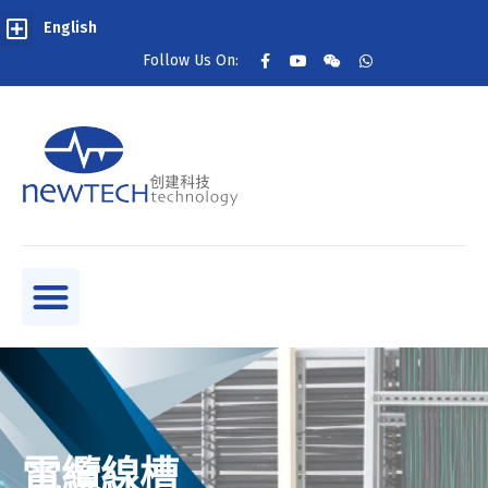
English
Follow Us On:
電纜線槽