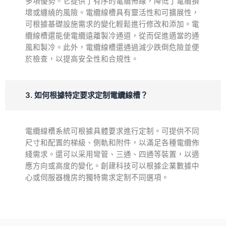
多項優勢。它提供了有序的電纜佈線，降低了電纜損
壞或纏繞的風險。電纜線槽具有靈活性和可擴展性，
可根據基礎設施需求的變化輕鬆進行修改和添加。電
纜線槽還能使電纜遠離製冷通道，從而促進適當的通
風和製冷。此外，電纜線槽還通過減少跌倒危險並便
於檢查，以提高安全性和合規性。
3. 如何根據特定要求定制電纜線槽？
電纜線槽系統可根據具體要求進行定制。可提供不同
尺寸和配置的梯級、側軌和附件，以滿足各種電纜佈
綫需求。還可以采用彎管、三通、四通等裝置，以適
應方向或高度的變化。創建科技可以根據企業數據中
心或伺服器機房的獨特需求定制不同選項。