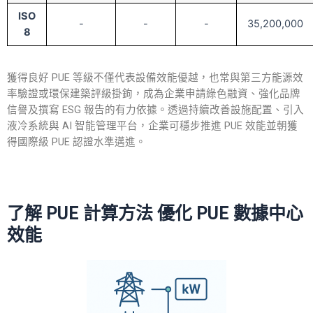
ISO
-
-
-
35,200,000
8
獲得良好 PUE 等級不僅代表設備效能優越，也常與第三方能源效
率驗證或環保建築評級掛鉤，成為企業申請綠色融資、強化品牌
信譽及撰寫 ESG 報告的有力依據。透過持續改善設施配置、引入
液冷系統與 AI 智能管理平台，企業可穩步推進 PUE 效能並朝獲
得國際級 PUE 認證水準邁進。
了解
PUE 計算方法
優化 PUE 數據中心
效能