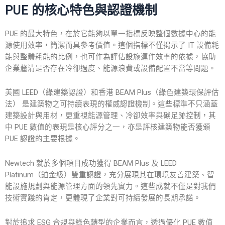
PUE 的核心特色與認證機制
PUE 的最大特色，在於它能夠以單一指標反映整個數據中心的能
源使用效率，簡潔而具參考價值。這個指標不僅揭示了 IT 設備耗
能與整體耗能的比例，也可作為評估設施運作效率的依據，協助
企業釐清是否存在冷卻過度、能源浪費或設備配置不當等問題。
美國 LEED（綠建築認證）和香港 BEAM Plus（綠色建築環保評估
法） 是建築物之可持續表現的權威認證機制。這些標準不只涵蓋
建築設計與用材，更重視能源管理、冷卻效率與碳足跡控制，其
中 PUE 數值的表現是核心評分之一，亦是評核建築物能否獲頒
PUE 認證的主要根據。
Newtech 就於多個項目成功獲得 BEAM Plus 及 LEED
Platinum（鉑金級）雙重認證，充分展現其在環境友善建築、智
能設施規劃與能源管理方面的領先實力。這些成就不僅是對我們
技術實踐的肯定，更體現了企業對可持續發展的長期承諾。
對於追求 ESG 合規與綠色轉型的企業而言，透過優化 PUE 數值