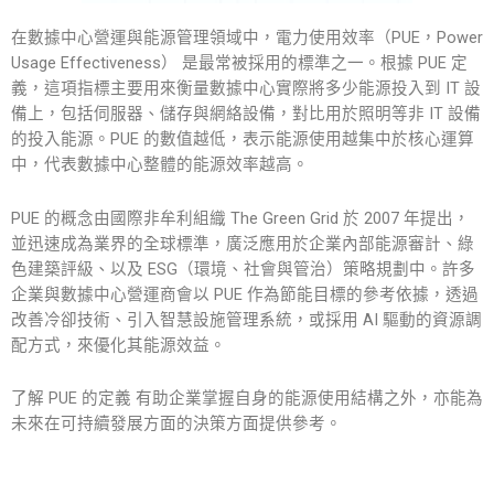
在數據中心營運與能源管理領域中，電力使用效率（PUE，Power
Usage Effectiveness） 是最常被採用的標準之一。根據
PUE 定
義
，這項指標主要用來衡量數據中心實際將多少能源投入到 IT 設
備上，包括伺服器、儲存與網絡設備，對比用於照明等非 IT 設備
的投入能源。PUE 的數值越低，表示能源使用越集中於核心運算
中，代表數據中心整體的能源效率越高。
PUE 的概念由國際非牟利組織 The Green Grid 於 2007 年提出，
並迅速成為業界的全球標準，廣泛應用於企業內部能源審計、綠
色建築評級、以及 ESG（環境、社會與管治）策略規劃中。許多
企業與數據中心營運商會以 PUE 作為節能目標的參考依據，透過
改善冷卻技術、引入智慧設施管理系統，或採用 AI 驅動的資源調
配方式，來優化其能源效益。
了解
PUE
的
定義
有助企業掌握自身的能源使用結構之外，亦能為
未來在可持續發展方面的決策方面提供參考。