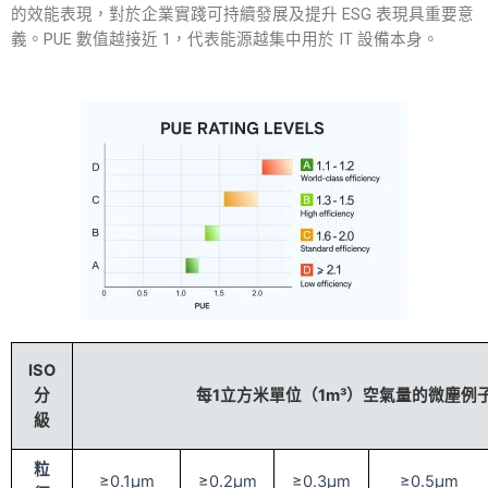
的效能表現，對於企業實踐可持續發展及提升 ESG 表現具重要意
義。PUE 數值越接近 1，代表能源越集中用於 IT 設備本身。
ISO
分
每1立方米單位（1m³）空氣量的微塵例
級
粒
≥0.1μm
≥0.2μm
≥0.3μm
≥0.5μm