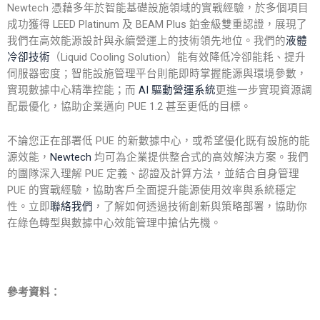
Newtech 憑藉多年於智能基礎設施領域的實戰經驗，於多個項目
成功獲得 LEED Platinum 及 BEAM Plus 鉑金級雙重認證，展現了
我們在高效能源設計與永續營運上的技術領先地位。我們的
液體
冷卻技術
（Liquid Cooling Solution）能有效降低冷卻能耗、提升
伺服器密度；智能設施管理平台則能即時掌握能源與環境參數，
實現數據中心精準控能；而
AI 驅動營運系統
更進一步實現資源調
配最優化，協助企業邁向 PUE 1.2 甚至更低的目標。
不論您正在部署低 PUE 的新數據中心，或希望優化既有設施的能
源效能，
Newtech
均可為企業提供整合式的高效解決方案。我們
的團隊深入理解
PUE 定義
、
認證
及
計算方法
，並結合自身管理
PUE 的實戰經驗，協助客戶全面提升能源使用效率與系統穩定
性。立即
聯絡我們
，了解如何透過技術創新與策略部署，協助你
在綠色轉型與數據中心效能管理中搶佔先機。
參考資料：