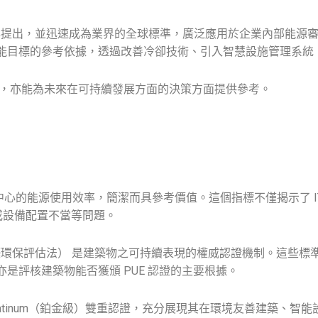
d 於 2007 年提出，並迅速成為業界的全球標準，廣泛應用於企業內
節能目標的參考依據，透過改善冷卻技術、引入智慧設施管理系統，
，亦能為未來在可持續發展方面的決策方面提供參考。
中心的能源使用效率，簡潔而具參考價值。這個指標不僅揭示了 
或設備配置不當等問題。
（綠色建築環保評估法） 是建築物之可持續表現的權威認證機制。這
亦是評核建築物能否獲頒 PUE 認證的主要根據。
 LEED Platinum（鉑金級）雙重認證，充分展現其在環境友善