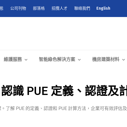
態
公司刊物
部落格
招攬人才
聯絡我們
English
維護服務
智能綠色解決方案
機房建築材料
認識 PUE 定義、認證及
標。了解
PUE
的
定義
、
認證
和
PUE 計算方法
，企業可有效評估及