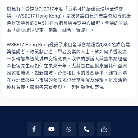
創建有幸受邀參加2017年度「香港可持續建築環境全球會
議」(WSBE17 Hong Kong)，是次會議由建造業議會和香港綠
色建築議會於6月5日在香港會議展覽中心舉辦。會議的主題
為「建築環境變革：創新、融合、實踐」。
WSBE17 Hong Kong邀請了來自全球各地超過1,800名綠色建
築倡議者、政策制定者、學者及業內人士，就如何將香港進
一步轉變為智慧城市交換意見。我們的創辦人兼董事總經理
李松德先生就如何在未來十年，尤其是在面對來自其他亞洲
國家和地區，如新加坡、台灣和日本的激烈競爭，維持香港
在亞洲數據中心市場的領先地位分享見解及經驗。是次活動
極具意義，感謝各來賓參與。一起回顧活動盛況！