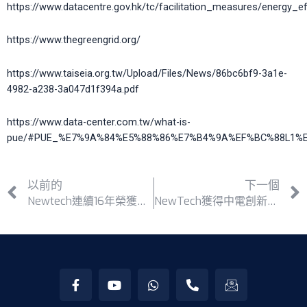
https://www.datacentre.gov.hk/tc/facilitation_measures/energy_eff
https://www.thegreengrid.org/
https://www.taiseia.org.tw/Upload/Files/News/86bc6bf9-3a1e-
4982-a238-3a047d1f394a.pdf
https://www.data-center.com.tw/what-is-
pue/#PUE_%E7%9A%84%E5%88%86%E7%B4%9A%EF%BC%88L1%
以前的
下一個
Newtech連續16年榮獲「商界展關懷」標誌
NewTech獲得中電創新節能企業大獎