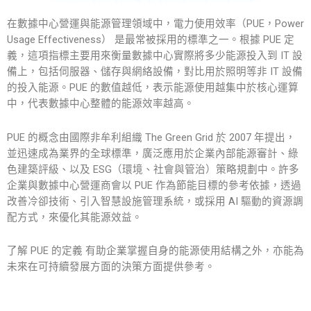
在數據中心營運與能源管理領域中，電力使用效率（PUE，Power
Usage Effectiveness） 是最常被採用的標準之一。根據
PUE 定
義
，這項指標主要用來衡量數據中心實際將多少能源投入到 IT 設
備上，包括伺服器、儲存與網絡設備，對比用於照明等非 IT 設備
的投入能源。PUE 的數值越低，表示能源使用越集中於核心運算
中，代表數據中心整體的能源效率越高。
PUE 的概念由國際非牟利組織 The Green Grid 於 2007 年提出，
並迅速成為業界的全球標準，廣泛應用於企業內部能源審計、綠
色建築評級、以及 ESG（環境、社會與管治）策略規劃中。許多
企業與數據中心營運商會以 PUE 作為節能目標的參考依據，透過
改善冷卻技術、引入智慧設施管理系統，或採用 AI 驅動的資源調
配方式，來優化其能源效益。
了解
PUE
的
定義
有助企業掌握自身的能源使用結構之外，亦能為
未來在可持續發展方面的決策方面提供參考。