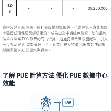
ISO
-
-
-
35,200,000
8
獲得良好 PUE 等級不僅代表設備效能優越，也常與第三方能源效
率驗證或環保建築評級掛鉤，成為企業申請綠色融資、強化品牌
信譽及撰寫 ESG 報告的有力依據。透過持續改善設施配置、引入
液冷系統與 AI 智能管理平台，企業可穩步推進 PUE 效能並朝獲
得國際級 PUE 認證水準邁進。
了解
PUE 計算方法
優化 PUE 數據中心
效能