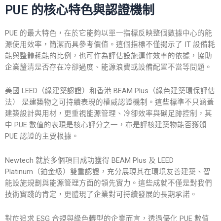
PUE 的核心特色與認證機制
PUE 的最大特色，在於它能夠以單一指標反映整個數據中心的能
源使用效率，簡潔而具參考價值。這個指標不僅揭示了 IT 設備耗
能與整體耗能的比例，也可作為評估設施運作效率的依據，協助
企業釐清是否存在冷卻過度、能源浪費或設備配置不當等問題。
美國 LEED（綠建築認證）和香港 BEAM Plus（綠色建築環保評估
法） 是建築物之可持續表現的權威認證機制。這些標準不只涵蓋
建築設計與用材，更重視能源管理、冷卻效率與碳足跡控制，其
中 PUE 數值的表現是核心評分之一，亦是評核建築物能否獲頒
PUE 認證的主要根據。
Newtech 就於多個項目成功獲得 BEAM Plus 及 LEED
Platinum（鉑金級）雙重認證，充分展現其在環境友善建築、智
能設施規劃與能源管理方面的領先實力。這些成就不僅是對我們
技術實踐的肯定，更體現了企業對可持續發展的長期承諾。
對於追求 ESG 合規與綠色轉型的企業而言，透過優化 PUE 數值