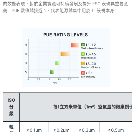
的效能表現，對於企業實踐可持續發展及提升 ESG 表現具重要意
義。PUE 數值越接近 1，代表能源越集中用於 IT 設備本身。
ISO
分
每1立方米單位（1m³）空氣量的微塵例
級
粒
≥0.1μm
≥0.2μm
≥0.3μm
≥0.5μm