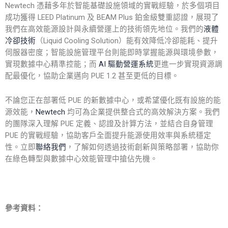
Newtech 憑藉多年於智能基礎設施領域的實戰經驗，於多個項目
成功獲得 LEED Platinum 及 BEAM Plus 鉑金級雙重認證，展現了
我們在高效能源設計與永續營運上的技術領先地位。我們的
液體
冷卻技術
（Liquid Cooling Solution）能有效降低冷卻能耗、提升
伺服器密度；智能設施管理平台則能即時掌握能源與環境參數，
實現數據中心精準控能；而
AI 驅動營運系統
更進一步實現資源調
配最優化，協助企業邁向 PUE 1.2 甚至更低的目標。
不論您正在部署低 PUE 的新數據中心，或希望優化既有設施的能
源效能，
Newtech
均可為企業提供整合式的高效解決方案。我們
的團隊深入理解
PUE 定義
、
認證
及
計算方法
，並結合自身管理
PUE 的實戰經驗，協助客戶全面提升能源使用效率與系統穩定
性。立即
聯絡我們
，了解如何透過技術創新與策略部署，協助你
在綠色轉型與數據中心效能管理中搶佔先機。
參考資料：